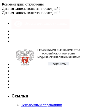
к
Комментарии
отключены
записи
Данная запись является последней!
2
Данная запись является последней!
Версия для слабовидящих
Ссылки
Телефонный справочник