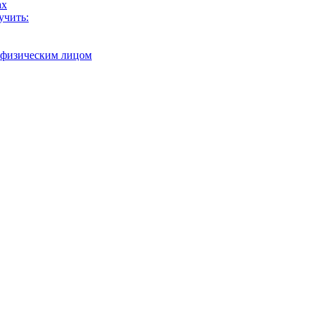
ах
учить:
с физическим лицом