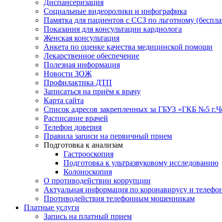
Диспансеризация
Социальные видеоролики и инфографика
Памятка для пациентов с ССЗ по льготному (беспл
Показания для консультации кардиолога
Женская консультация
Анкета по оценке качества медицинской помощи
Лекарственное обеспечение
Полезная информация
Новости ЗОЖ
Профилактика ДТП
Записаться на приём к врачу
Карта сайта
Список адресов закрепленных за ГБУЗ «ГКБ №5 г.
Расписание врачей
Телефон доверия
Правила записи на первичный прием
Подготовка к анализам
Гастрооскопия
Подготовка к ультразвуковому исследованию
Колоноскопия
О противодействии коррупции
Актуальная информация по коронавирусу и телефо
Противодействия телефонным мошенникам
Платные услуги
Запись на платный прием