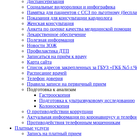
Диспансеризация
Социальные видеоролики и инфографика
Памятка для пациентов с ССЗ по льготному (беспл
Показания для консультации кардиолога
Женская консультация
Анкета по оценке качества медицинской помощи
Лекарственное обеспечение
Полезная информация
Новости ЗОЖ
Профилактика ДТП
Записаться на приём к врачу
Карта сайта
Список адресов закрепленных за ГБУЗ «ГКБ №5 г.
Расписание врачей
Телефон доверия
Правила записи на первичный прием
Подготовка к анализам
Гастрооскопия
Подготовка к ультразвуковому исследованию
Колоноскопия
О противодействии коррупции
Актуальная информация по коронавирусу и телефо
Противодействия телефонным мошенникам
Платные услуги
Запись на платный прием