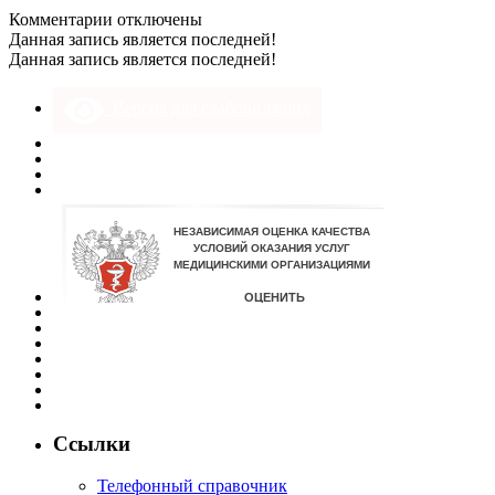
к
Комментарии
отключены
записи
Данная запись является последней!
10х15
Данная запись является последней!
1
экз
Версия для слабовидящих
032
Ссылки
Телефонный справочник