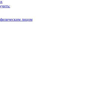
ах
учить:
с физическим лицом