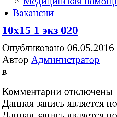
Медицинская помощ
Вакансии
10х15 1 экз 020
Опубликовано 06.05.2016
Автор
Администратор
в
к
Комментарии
отключены
записи
10х15
Данная запись является п
1
экз
020
Данная запись является п