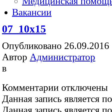
Медицинская помощ
Вакансии
07_10x15
Опубликовано 26.09.2016
Автор
Администратор
в
к
Комментарии
отключены
записи
07_10x15
Данная запись является п
Данная запись является п