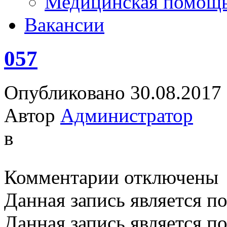
Медицинская помощ
Вакансии
057
Опубликовано 30.08.2017
Автор
Администратор
в
к
Комментарии
отключены
записи
057
Данная запись является п
Данная запись является п