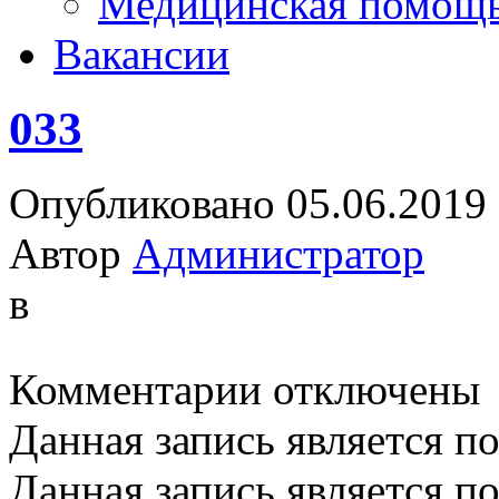
Медицинская помощ
Вакансии
033
Опубликовано 05.06.2019
Автор
Администратор
в
к
Комментарии
отключены
записи
033
Данная запись является п
Данная запись является п