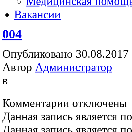
Медицинская помощ
Вакансии
004
Опубликовано 30.08.2017
Автор
Администратор
в
к
Комментарии
отключены
записи
004
Данная запись является п
Данная запись является п