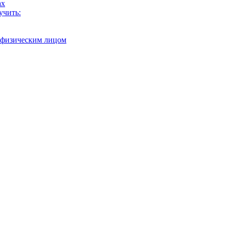
ах
учить:
с физическим лицом