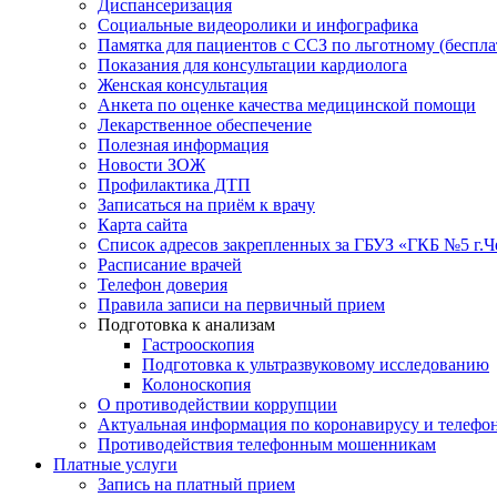
Диспансеризация
Социальные видеоролики и инфографика
Памятка для пациентов с ССЗ по льготному (беспл
Показания для консультации кардиолога
Женская консультация
Анкета по оценке качества медицинской помощи
Лекарственное обеспечение
Полезная информация
Новости ЗОЖ
Профилактика ДТП
Записаться на приём к врачу
Карта сайта
Список адресов закрепленных за ГБУЗ «ГКБ №5 г.
Расписание врачей
Телефон доверия
Правила записи на первичный прием
Подготовка к анализам
Гастрооскопия
Подготовка к ультразвуковому исследованию
Колоноскопия
О противодействии коррупции
Актуальная информация по коронавирусу и телефо
Противодействия телефонным мошенникам
Платные услуги
Запись на платный прием