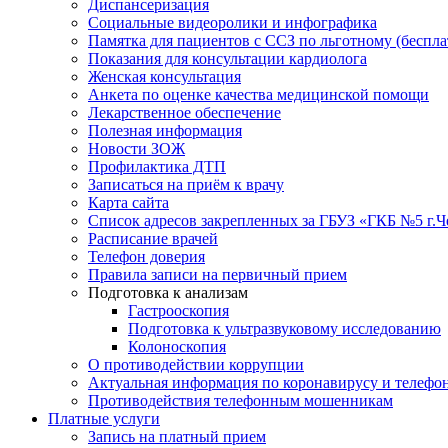
Диспансеризация
Социальные видеоролики и инфографика
Памятка для пациентов с ССЗ по льготному (беспл
Показания для консультации кардиолога
Женская консультация
Анкета по оценке качества медицинской помощи
Лекарственное обеспечение
Полезная информация
Новости ЗОЖ
Профилактика ДТП
Записаться на приём к врачу
Карта сайта
Список адресов закрепленных за ГБУЗ «ГКБ №5 г.
Расписание врачей
Телефон доверия
Правила записи на первичный прием
Подготовка к анализам
Гастрооскопия
Подготовка к ультразвуковому исследованию
Колоноскопия
О противодействии коррупции
Актуальная информация по коронавирусу и телефо
Противодействия телефонным мошенникам
Платные услуги
Запись на платный прием