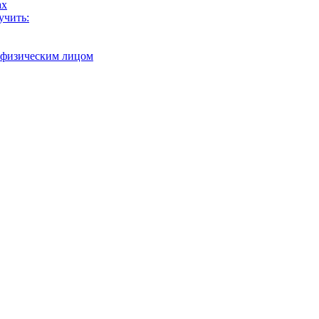
ах
учить:
с физическим лицом