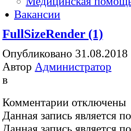
Медицинская помощ
Вакансии
FullSizeRender (1)
Опубликовано 31.08.2018
Автор
Администратор
в
к
Комментарии
отключены
записи
FullSizeRender
Данная запись является п
(1)
Данная запись является п