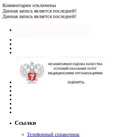
к
Комментарии
отключены
записи
Данная запись является последней!
dscn8801
Данная запись является последней!
Версия для слабовидящих
Ссылки
Телефонный справочник