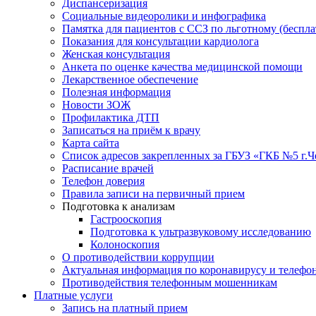
Диспансеризация
Социальные видеоролики и инфографика
Памятка для пациентов с ССЗ по льготному (беспл
Показания для консультации кардиолога
Женская консультация
Анкета по оценке качества медицинской помощи
Лекарственное обеспечение
Полезная информация
Новости ЗОЖ
Профилактика ДТП
Записаться на приём к врачу
Карта сайта
Список адресов закрепленных за ГБУЗ «ГКБ №5 г.
Расписание врачей
Телефон доверия
Правила записи на первичный прием
Подготовка к анализам
Гастрооскопия
Подготовка к ультразвуковому исследованию
Колоноскопия
О противодействии коррупции
Актуальная информация по коронавирусу и телефо
Противодействия телефонным мошенникам
Платные услуги
Запись на платный прием