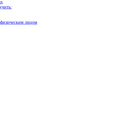
ах
учить:
с физическим лицом