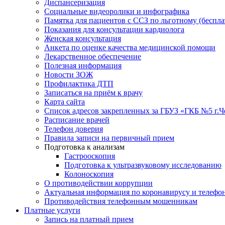
Диспансеризация
Социальные видеоролики и инфографика
Памятка для пациентов с ССЗ по льготному (беспл
Показания для консультации кардиолога
Женская консультация
Анкета по оценке качества медицинской помощи
Лекарственное обеспечение
Полезная информация
Новости ЗОЖ
Профилактика ДТП
Записаться на приём к врачу
Карта сайта
Список адресов закрепленных за ГБУЗ «ГКБ №5 г.
Расписание врачей
Телефон доверия
Правила записи на первичный прием
Подготовка к анализам
Гастрооскопия
Подготовка к ультразвуковому исследованию
Колоноскопия
О противодействии коррупции
Актуальная информация по коронавирусу и телефо
Противодействия телефонным мошенникам
Платные услуги
Запись на платный прием