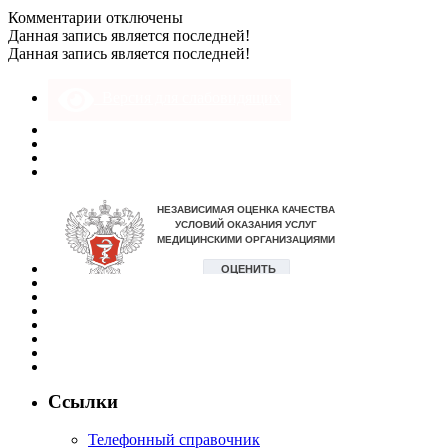
к
Комментарии
отключены
записи
Данная запись является последней!
dscn8798
Данная запись является последней!
Версия для слабовидящих
Ссылки
Телефонный справочник