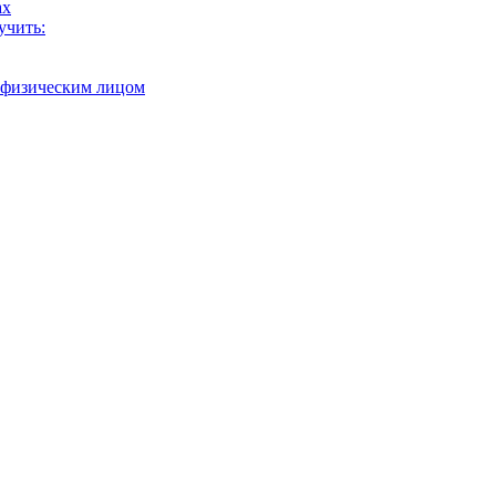
ах
учить:
с физическим лицом