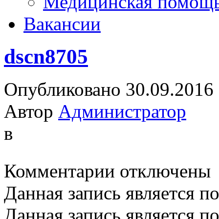
Медицинская помощ
Вакансии
dscn8705
Опубликовано 30.09.2016
Автор
Администратор
в
к
Комментарии
отключены
записи
dscn8705
Данная запись является п
Данная запись является п