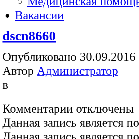
Медицинская помощ
Вакансии
dscn8660
Опубликовано 30.09.2016
Автор
Администратор
в
к
Комментарии
отключены
записи
dscn8660
Данная запись является п
Данная запись является п