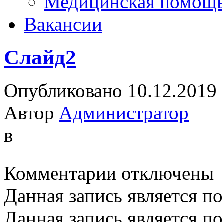
Медицинская помощ
Вакансии
Слайд2
Опубликовано 10.12.2019
Автор
Администратор
в
к
Комментарии
отключены
записи
Слайд2
Данная запись является п
Данная запись является п