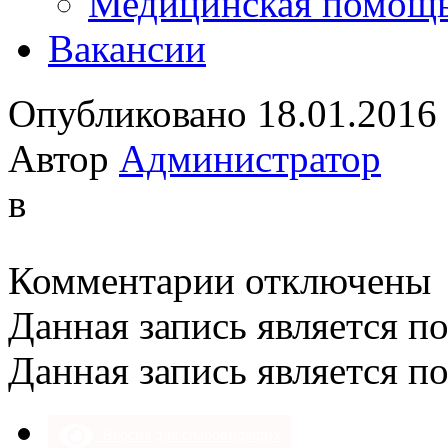
Медицинская помощ
Вакансии
Опубликовано 18.01.2016
Автор
Администратор
в
к
Комментарии
отключены
записи
Данная запись является п
Данная запись является п
Версия для слабовидящих