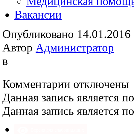
Медицинская помощ
Вакансии
Опубликовано 14.01.2016
Автор
Администратор
в
к
Комментарии
отключены
записи
Данная запись является п
Данная запись является п
Версия для слабовидящих