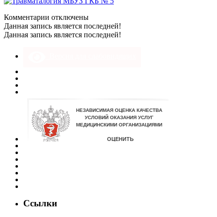
к
Комментарии
отключены
записи
Данная запись является последней!
Забирова
Данная запись является последней!
А.Р.
Версия для слабовидящих
Ссылки