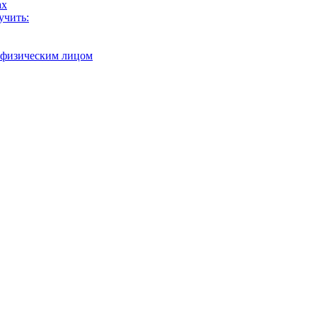
ах
учить:
с физическим лицом