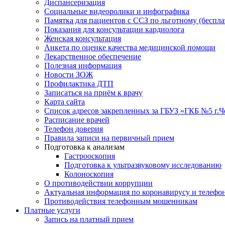
Диспансеризация
Социальные видеоролики и инфографика
Памятка для пациентов с ССЗ по льготному (беспл
Показания для консультации кардиолога
Женская консультация
Анкета по оценке качества медицинской помощи
Лекарственное обеспечение
Полезная информация
Новости ЗОЖ
Профилактика ДТП
Записаться на приём к врачу
Карта сайта
Список адресов закрепленных за ГБУЗ «ГКБ №5 г.
Расписание врачей
Телефон доверия
Правила записи на первичный прием
Подготовка к анализам
Гастрооскопия
Подготовка к ультразвуковому исследованию
Колоноскопия
О противодействии коррупции
Актуальная информация по коронавирусу и телефо
Противодействия телефонным мошенникам
Платные услуги
Запись на платный прием