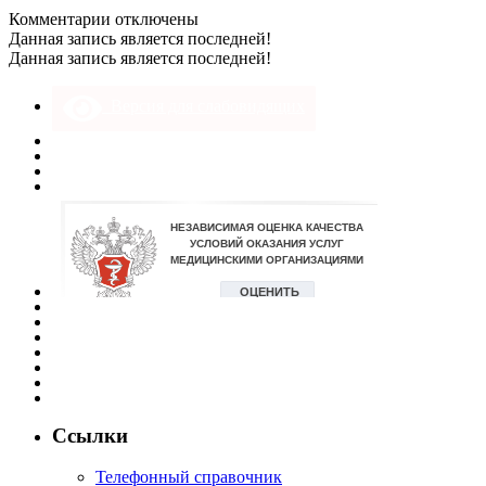
к
Комментарии
отключены
записи
Данная запись является последней!
LQcy8PMQ7sE
Данная запись является последней!
Версия для слабовидящих
Ссылки
Телефонный справочник