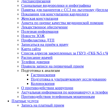
Диспансеризация
Социальные видеоролики и инфографика
Памятка для пациентов с ССЗ по льготному (беспл
Показания для консультации кардиолога
Женская консультация
Анкета по оценке качества медицинской помощи
Лекарственное обеспечение
Полезная информация
Новости ЗОЖ
Профилактика ДТП
Записаться на приём к врачу
Карта сайта
Список адресов закрепленных за ГБУЗ «ГКБ №5 г.
Расписание врачей
Телефон доверия
Правила записи на первичный прием
Подготовка к анализам
Гастрооскопия
Подготовка к ультразвуковому исследованию
Колоноскопия
О противодействии коррупции
Актуальная информация по коронавирусу и телефо
Противодействия телефонным мошенникам
Платные услуги
Запись на платный прием