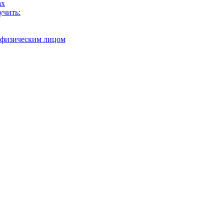
ах
учить:
с физическим лицом