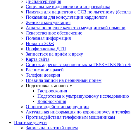
Диспансеризация
Социальные видеоролики и инфографика
Памятка для пациентов с ССЗ по льготному (беспл
Показания для консультации кардиолога
Женская консультация
Анкета по оценке качества медицинской помощи
Лекарственное обеспечение
Полезная информация
Новости ЗОЖ
Профилактика ДТП
Записаться на приём к врачу
Карта сайта
Список адресов закрепленных за ГБУЗ «ГКБ №5 г.
Расписание врачей
Телефон доверия
Правила записи на первичный прием
Подготовка к анализам
Гастрооскопия
Подготовка к ультразвуковому исследованию
Колоноскопия
О противодействии коррупции
Актуальная информация по коронавирусу и телефо
Противодействия телефонным мошенникам
Платные услуги
Запись на платный прием