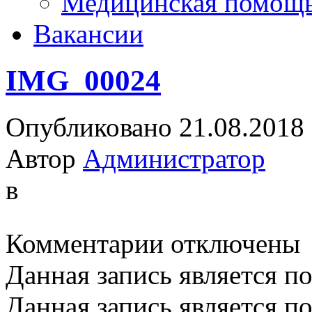
Медицинская помощ
Вакансии
IMG_00024
Опубликовано 21.08.2018
Автор
Администратор
в
к
Комментарии
отключены
записи
IMG_00024
Данная запись является п
Данная запись является п