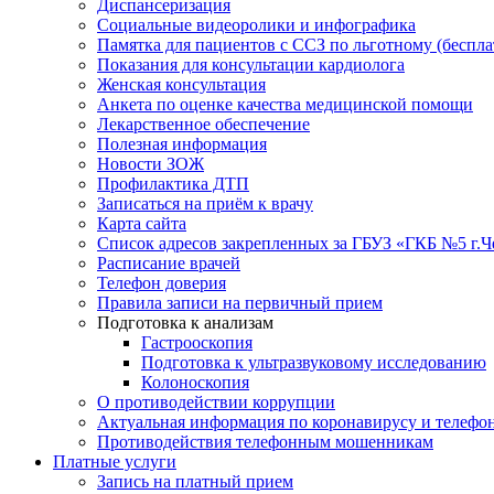
Диспансеризация
Социальные видеоролики и инфографика
Памятка для пациентов с ССЗ по льготному (беспл
Показания для консультации кардиолога
Женская консультация
Анкета по оценке качества медицинской помощи
Лекарственное обеспечение
Полезная информация
Новости ЗОЖ
Профилактика ДТП
Записаться на приём к врачу
Карта сайта
Список адресов закрепленных за ГБУЗ «ГКБ №5 г.
Расписание врачей
Телефон доверия
Правила записи на первичный прием
Подготовка к анализам
Гастрооскопия
Подготовка к ультразвуковому исследованию
Колоноскопия
О противодействии коррупции
Актуальная информация по коронавирусу и телефо
Противодействия телефонным мошенникам
Платные услуги
Запись на платный прием