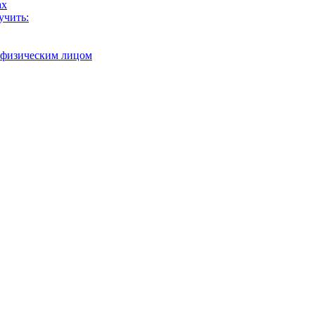
ах
учить:
с физическим лицом