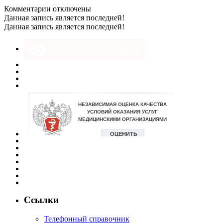
к
Комментарии
отключены
записи
Данная запись является последней!
gosuslugi
Данная запись является последней!
Версия для слабовидящих
Ссылки
Телефонный справочник