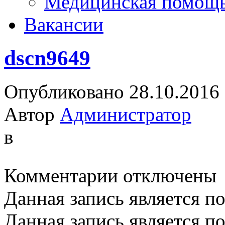
Медицинская помощ
Вакансии
dscn9649
Опубликовано 28.10.2016
Автор
Администратор
в
к
Комментарии
отключены
записи
dscn9649
Данная запись является п
Данная запись является п