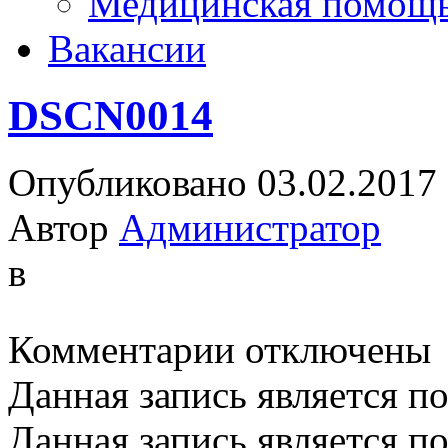
Медицинская помощ
Вакансии
DSCN0014
Опубликовано 03.02.2017
Автор
Администратор
в
к
Комментарии
отключены
записи
DSCN0014
Данная запись является п
Данная запись является п