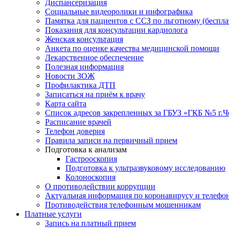
Диспансеризация
Социальные видеоролики и инфографика
Памятка для пациентов с ССЗ по льготному (беспл
Показания для консультации кардиолога
Женская консультация
Анкета по оценке качества медицинской помощи
Лекарственное обеспечение
Полезная информация
Новости ЗОЖ
Профилактика ДТП
Записаться на приём к врачу
Карта сайта
Список адресов закрепленных за ГБУЗ «ГКБ №5 г.
Расписание врачей
Телефон доверия
Правила записи на первичный прием
Подготовка к анализам
Гастрооскопия
Подготовка к ультразвуковому исследованию
Колоноскопия
О противодействии коррупции
Актуальная информация по коронавирусу и телефо
Противодействия телефонным мошенникам
Платные услуги
Запись на платный прием