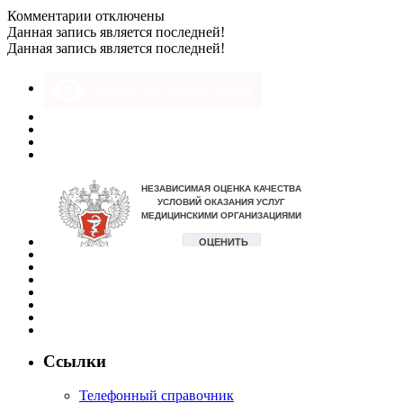
к
Комментарии
отключены
записи
Данная запись является последней!
DSC_0747
Данная запись является последней!
Версия для слабовидящих
Ссылки
Телефонный справочник