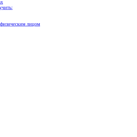
ах
учить:
с физическим лицом