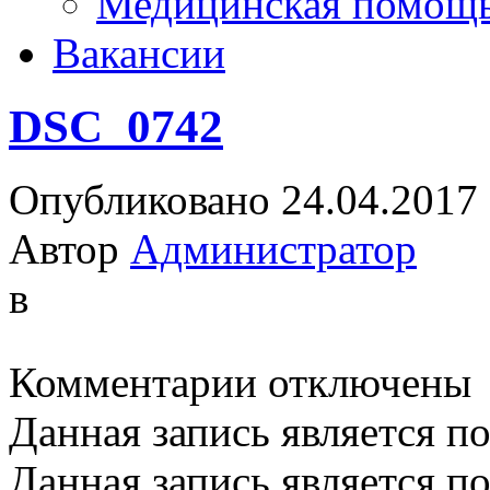
Медицинская помощ
Вакансии
DSC_0742
Опубликовано 24.04.2017
Автор
Администратор
в
к
Комментарии
отключены
записи
DSC_0742
Данная запись является п
Данная запись является п