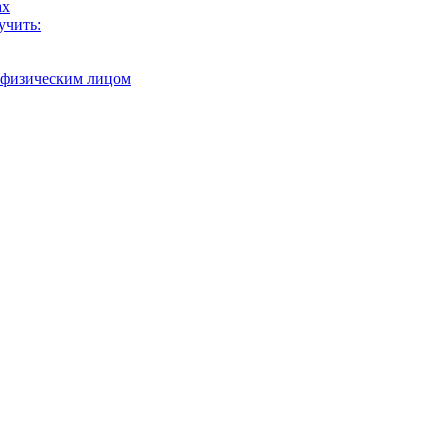
ах
учить:
с физическим лицом