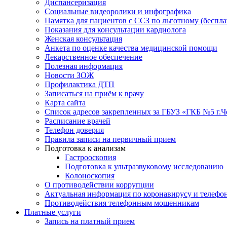
Диспансеризация
Социальные видеоролики и инфографика
Памятка для пациентов с ССЗ по льготному (беспл
Показания для консультации кардиолога
Женская консультация
Анкета по оценке качества медицинской помощи
Лекарственное обеспечение
Полезная информация
Новости ЗОЖ
Профилактика ДТП
Записаться на приём к врачу
Карта сайта
Список адресов закрепленных за ГБУЗ «ГКБ №5 г.
Расписание врачей
Телефон доверия
Правила записи на первичный прием
Подготовка к анализам
Гастрооскопия
Подготовка к ультразвуковому исследованию
Колоноскопия
О противодействии коррупции
Актуальная информация по коронавирусу и телефо
Противодействия телефонным мошенникам
Платные услуги
Запись на платный прием