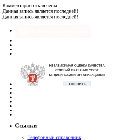
к
Комментарии
отключены
записи
Данная запись является последней!
DSC_0739
Данная запись является последней!
Версия для слабовидящих
Ссылки
Телефонный справочник