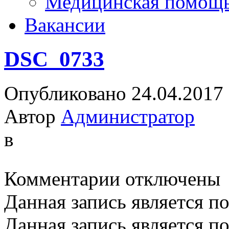
Медицинская помощ
Вакансии
DSC_0733
Опубликовано 24.04.2017
Автор
Администратор
в
к
Комментарии
отключены
записи
DSC_0733
Данная запись является п
Данная запись является п