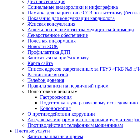
Диспансеризация
Социальные видеоролики и инфографика
Памятка для пациентов с ССЗ по льготному (беспл
Показания для консультации кардиолога
Женская консультация
Анкета по оценке качества медицинской помощи
Лекарственное обеспечение
Полезная информация
Новости ЗОЖ
Профилактика ДТП
Записаться на приём к врачу
Карта сайта
Список адресов закрепленных за ГБУЗ «ГКБ №5 г.
Расписание врачей
Телефон доверия
Правила записи на первичный прием
Подготовка к анализам
Гастрооскопия
Подготовка к ультразвуковому исследованию
Колоноскопия
О противодействии коррупции
Актуальная информация по коронавирусу и телефо
Противодействия телефонным мошенникам
Платные услуги
Запись на платный прием