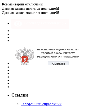
к
Комментарии
отключены
записи
Данная запись является последней!
DSC_0623
Данная запись является последней!
Версия для слабовидящих
Ссылки
Телефонный справочник