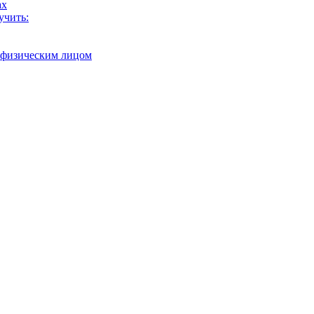
ах
учить:
с физическим лицом