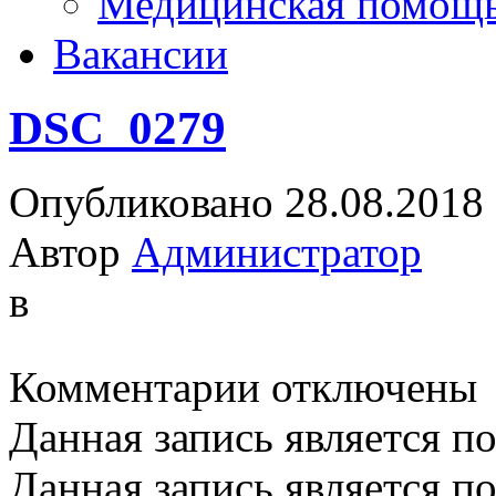
Медицинская помощ
Вакансии
DSC_0279
Опубликовано 28.08.2018
Автор
Администратор
в
к
Комментарии
отключены
записи
DSC_0279
Данная запись является п
Данная запись является п