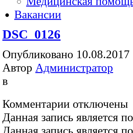
Медицинская помощ
Вакансии
DSC_0126
Опубликовано 10.08.2017
Автор
Администратор
в
к
Комментарии
отключены
записи
DSC_0126
Данная запись является п
Данная запись является п