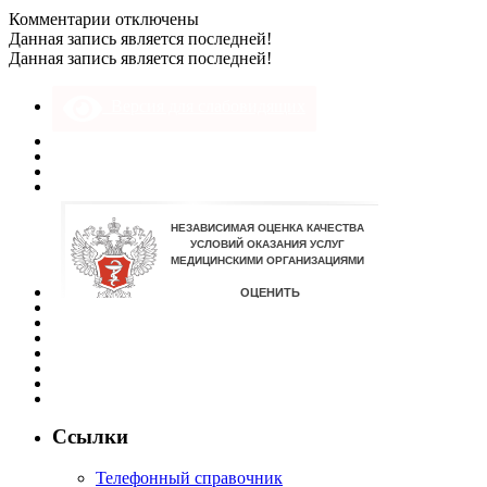
к
Комментарии
отключены
записи
Данная запись является последней!
DSC_0116
Данная запись является последней!
Версия для слабовидящих
Ссылки
Телефонный справочник