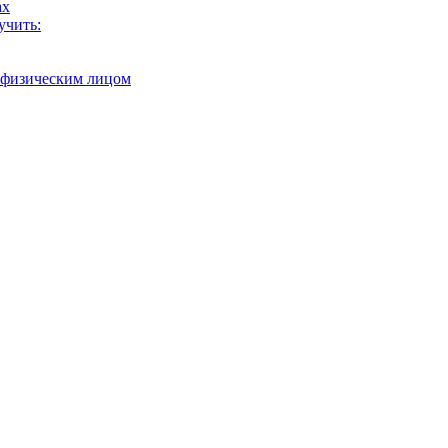
ах
учить:
с физическим лицом