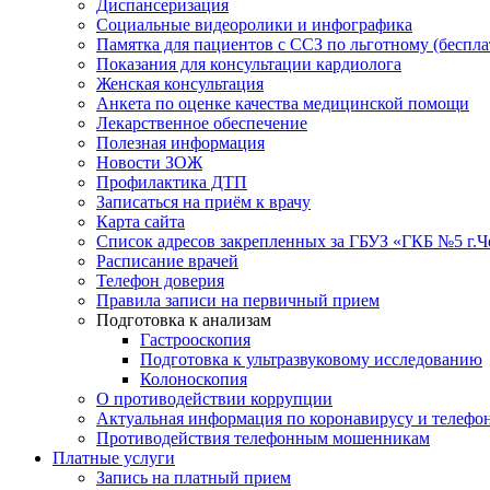
Диспансеризация
Социальные видеоролики и инфографика
Памятка для пациентов с ССЗ по льготному (беспл
Показания для консультации кардиолога
Женская консультация
Анкета по оценке качества медицинской помощи
Лекарственное обеспечение
Полезная информация
Новости ЗОЖ
Профилактика ДТП
Записаться на приём к врачу
Карта сайта
Список адресов закрепленных за ГБУЗ «ГКБ №5 г.
Расписание врачей
Телефон доверия
Правила записи на первичный прием
Подготовка к анализам
Гастрооскопия
Подготовка к ультразвуковому исследованию
Колоноскопия
О противодействии коррупции
Актуальная информация по коронавирусу и телефо
Противодействия телефонным мошенникам
Платные услуги
Запись на платный прием