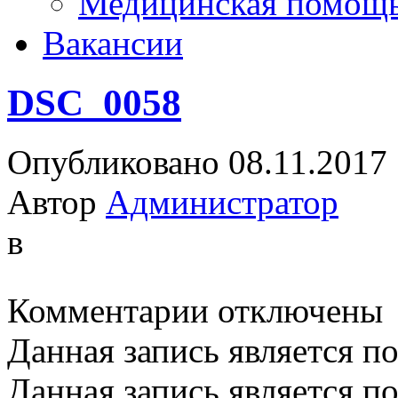
Медицинская помощ
Вакансии
DSC_0058
Опубликовано 08.11.2017
Автор
Администратор
в
к
Комментарии
отключены
записи
DSC_0058
Данная запись является п
Данная запись является п