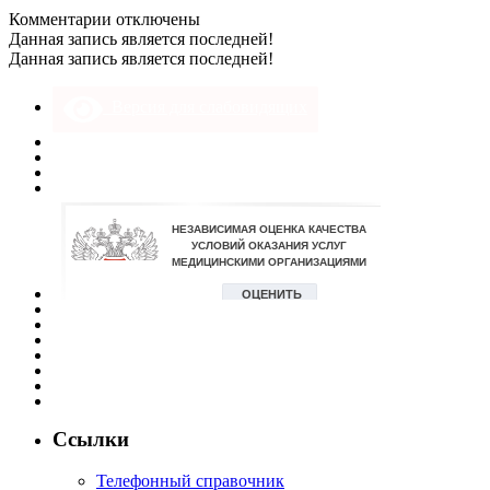
к
Комментарии
отключены
записи
Данная запись является последней!
DSC_0006
Данная запись является последней!
Версия для слабовидящих
Ссылки
Телефонный справочник