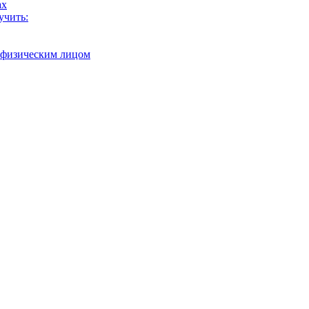
ах
учить:
с физическим лицом