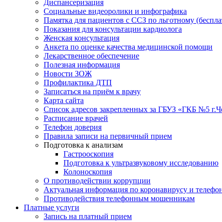
Диспансеризация
Социальные видеоролики и инфографика
Памятка для пациентов с ССЗ по льготному (беспл
Показания для консультации кардиолога
Женская консультация
Анкета по оценке качества медицинской помощи
Лекарственное обеспечение
Полезная информация
Новости ЗОЖ
Профилактика ДТП
Записаться на приём к врачу
Карта сайта
Список адресов закрепленных за ГБУЗ «ГКБ №5 г.
Расписание врачей
Телефон доверия
Правила записи на первичный прием
Подготовка к анализам
Гастрооскопия
Подготовка к ультразвуковому исследованию
Колоноскопия
О противодействии коррупции
Актуальная информация по коронавирусу и телефо
Противодействия телефонным мошенникам
Платные услуги
Запись на платный прием