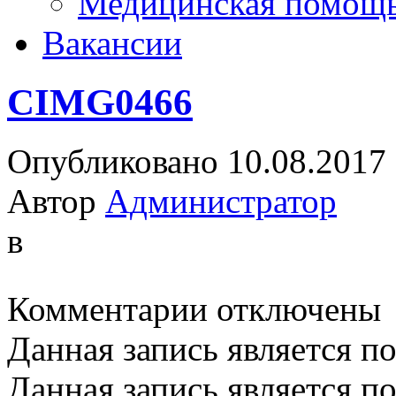
Медицинская помощ
Вакансии
CIMG0466
Опубликовано 10.08.2017
Автор
Администратор
в
к
Комментарии
отключены
записи
CIMG0466
Данная запись является п
Данная запись является п