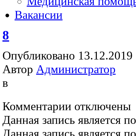
Медицинская помощ
Вакансии
8
Опубликовано 13.12.2019
Автор
Администратор
в
к
Комментарии
отключены
записи
8
Данная запись является п
Данная запись является п