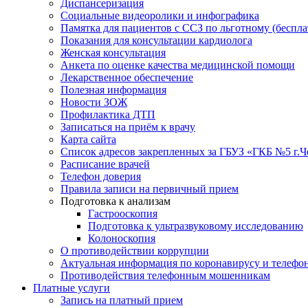
Диспансеризация
Социальные видеоролики и инфографика
Памятка для пациентов с ССЗ по льготному (беспл
Показания для консультации кардиолога
Женская консультация
Анкета по оценке качества медицинской помощи
Лекарственное обеспечение
Полезная информация
Новости ЗОЖ
Профилактика ДТП
Записаться на приём к врачу
Карта сайта
Список адресов закрепленных за ГБУЗ «ГКБ №5 г.
Расписание врачей
Телефон доверия
Правила записи на первичный прием
Подготовка к анализам
Гастрооскопия
Подготовка к ультразвуковому исследованию
Колоноскопия
О противодействии коррупции
Актуальная информация по коронавирусу и телефо
Противодействия телефонным мошенникам
Платные услуги
Запись на платный прием