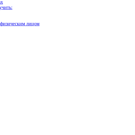
ах
учить:
с физическим лицом