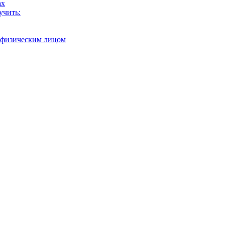
ах
учить:
с физическим лицом