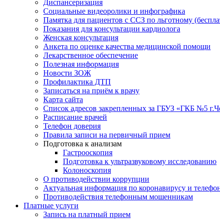
Диспансеризация
Социальные видеоролики и инфографика
Памятка для пациентов с ССЗ по льготному (беспл
Показания для консультации кардиолога
Женская консультация
Анкета по оценке качества медицинской помощи
Лекарственное обеспечение
Полезная информация
Новости ЗОЖ
Профилактика ДТП
Записаться на приём к врачу
Карта сайта
Список адресов закрепленных за ГБУЗ «ГКБ №5 г.
Расписание врачей
Телефон доверия
Правила записи на первичный прием
Подготовка к анализам
Гастрооскопия
Подготовка к ультразвуковому исследованию
Колоноскопия
О противодействии коррупции
Актуальная информация по коронавирусу и телефо
Противодействия телефонным мошенникам
Платные услуги
Запись на платный прием