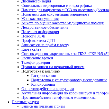
Диспансеризация
Социальные видеоролики и инфографика
Памятка для пациентов с ССЗ по льготному (беспл
Показания для консультации кардиолога
Женская консультация
Анкета по оценке качества медицинской помощи
Лекарственное обеспечение
Полезная информация
Новости ЗОЖ
Профилактика ДТП
Записаться на приём к врачу
Карта сайта
Список адресов закрепленных за ГБУЗ «ГКБ №5 г.
Расписание врачей
Телефон доверия
Правила записи на первичный прием
Подготовка к анализам
Гастрооскопия
Подготовка к ультразвуковому исследованию
Колоноскопия
О противодействии коррупции
Актуальная информация по коронавирусу и телефо
Противодействия телефонным мошенникам
Платные услуги
Запись на платный прием