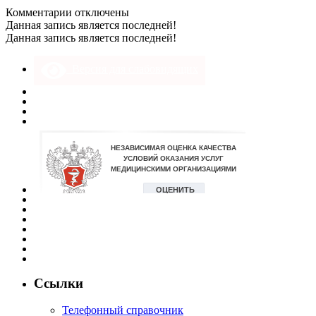
к
Комментарии
отключены
записи
Данная запись является последней!
15х20
Данная запись является последней!
мат
3
Версия для слабовидящих
Ссылки
Телефонный справочник