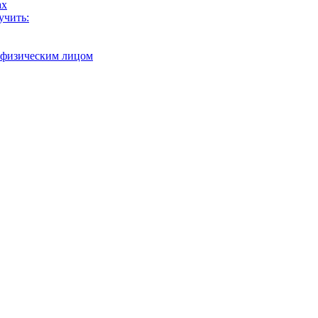
ах
учить:
с физическим лицом