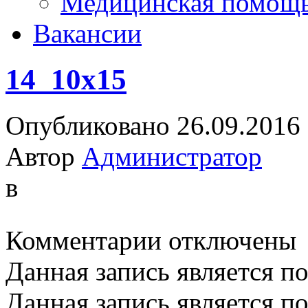
Медицинская помощ
Вакансии
14_10x15
Опубликовано 26.09.2016
Автор
Администратор
в
к
Комментарии
отключены
записи
14_10x15
Данная запись является п
Данная запись является п