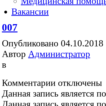
Медицинская помощ
Вакансии
007
Опубликовано 04.10.2018
Автор
Администратор
в
к
Комментарии
отключены
записи
007
Данная запись является п
Данная запись является п