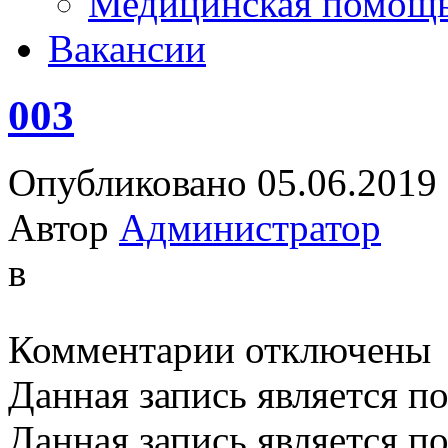
Медицинская помощ
Вакансии
003
Опубликовано 05.06.2019
Автор
Администратор
в
к
Комментарии
отключены
записи
003
Данная запись является п
Данная запись является п