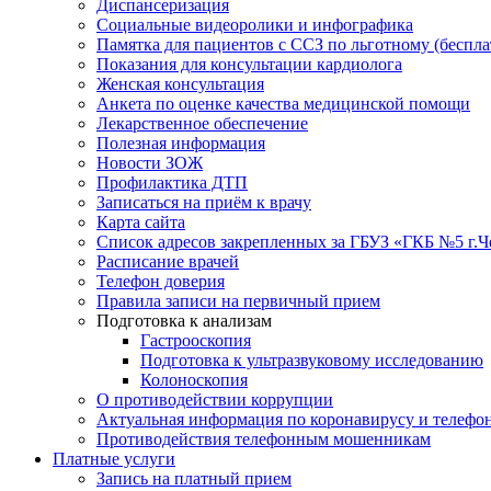
Диспансеризация
Социальные видеоролики и инфографика
Памятка для пациентов с ССЗ по льготному (беспл
Показания для консультации кардиолога
Женская консультация
Анкета по оценке качества медицинской помощи
Лекарственное обеспечение
Полезная информация
Новости ЗОЖ
Профилактика ДТП
Записаться на приём к врачу
Карта сайта
Список адресов закрепленных за ГБУЗ «ГКБ №5 г.
Расписание врачей
Телефон доверия
Правила записи на первичный прием
Подготовка к анализам
Гастрооскопия
Подготовка к ультразвуковому исследованию
Колоноскопия
О противодействии коррупции
Актуальная информация по коронавирусу и телефо
Противодействия телефонным мошенникам
Платные услуги
Запись на платный прием