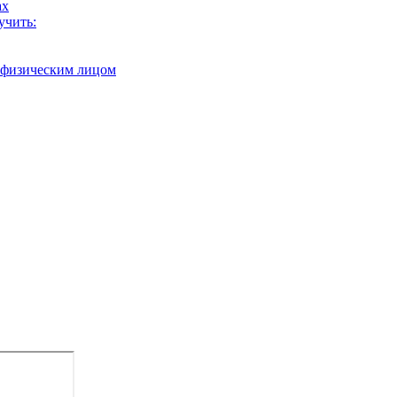
ах
учить:
с физическим лицом