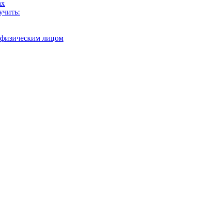
ах
учить:
с физическим лицом