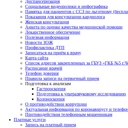
Диспансеризация
Социальные видеоролики и инфографика
Памятка для пациентов с ССЗ по льготному (беспл
Показания для консультации кардиолога
Женская консультация
Анкета по оценке качества медицинской помощи
Лекарственное обеспечение
Полезная информация
Новости ЗОЖ
Профилактика ДТП
Записаться на приём к врачу
Карта сайта
Список адресов закрепленных за ГБУЗ «ГКБ №5 г.
Расписание врачей
Телефон доверия
Правила записи на первичный прием
Подготовка к анализам
Гастрооскопия
Подготовка к ультразвуковому исследованию
Колоноскопия
О противодействии коррупции
Актуальная информация по коронавирусу и телефо
Противодействия телефонным мошенникам
Платные услуги
Запись на платный прием