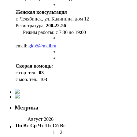
*
Женская консультация
г. Челябинск, ул. Калинина, дом 12
Регистратура:
200-22-56
Режим работы: с 7:30 до 19:00
*
email:
gkb5@mail.ru
*
*
Cкорая помощь:
с гор. тел.:
03
с моб. тел.:
103
Метрика
Август 2026
Пн
Вт
Ср
Чт
Пт
Сб
Вс
1
2