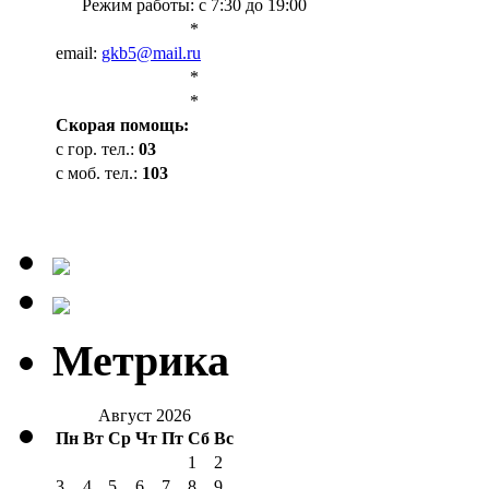
Режим работы: с 7:30 до 19:00
*
email:
gkb5@mail.ru
*
*
Cкорая помощь:
с гор. тел.:
03
с моб. тел.:
103
Метрика
Август 2026
Пн
Вт
Ср
Чт
Пт
Сб
Вс
1
2
3
4
5
6
7
8
9