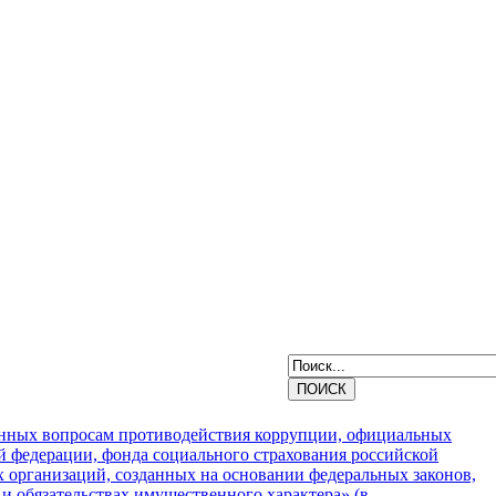
щенных вопросам противодействия коррупции, официальных
й федерации, фонда социального страхования российской
х организаций, созданных на основании федеральных законов,
е и обязательствах имущественного характера»
(в