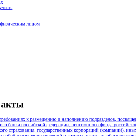
ах
учить:
с физическим лицом
 акты
О требованиях к размещению и наполнению подразделов, посвя
ого банка российской федерации, пенсионного фонда российско
ого страхования, государственных корпораций (компаний), ины
а собой размещение сведений о доходах, расходах, об имуществ