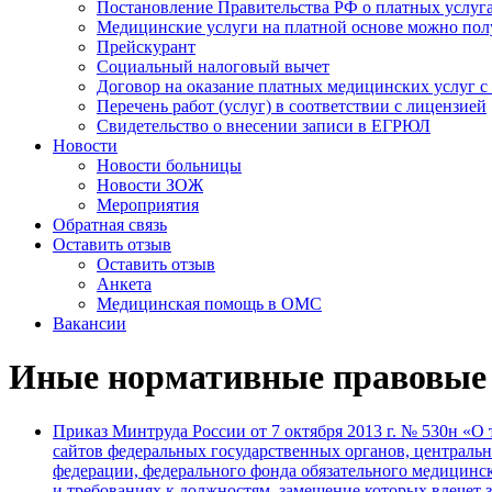
Постановление Правительства РФ о платных услуг
Медицинские услуги на платной основе можно пол
Прейскурант
Социальный налоговый вычет
Договор на оказание платных медицинских услуг 
Перечень работ (услуг) в соответствии с лицензией
Свидетельство о внесении записи в ЕГРЮЛ
Новости
Новости больницы
Новости ЗОЖ
Мероприятия
Обратная связь
Оставить отзыв
Оставить отзыв
Анкета
Медицинская помощь в ОМС
Вакансии
Иные нормативные правовые
Приказ Минтруда России от 7 октября 2013 г. № 530н «
сайтов федеральных государственных органов, центральн
федерации, федерального фонда обязательного медицинск
и требованиях к должностям, замещение которых влечет з