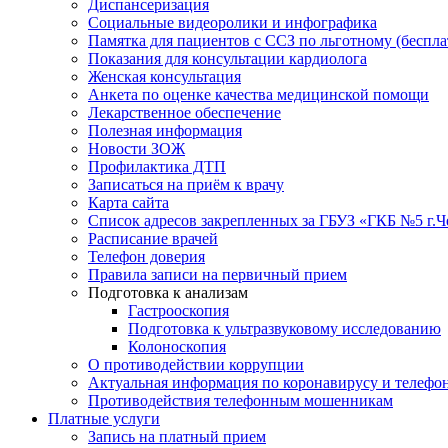
Диспансеризация
Социальные видеоролики и инфографика
Памятка для пациентов с ССЗ по льготному (беспл
Показания для консультации кардиолога
Женская консультация
Анкета по оценке качества медицинской помощи
Лекарственное обеспечение
Полезная информация
Новости ЗОЖ
Профилактика ДТП
Записаться на приём к врачу
Карта сайта
Список адресов закрепленных за ГБУЗ «ГКБ №5 г.
Расписание врачей
Телефон доверия
Правила записи на первичный прием
Подготовка к анализам
Гастрооскопия
Подготовка к ультразвуковому исследованию
Колоноскопия
О противодействии коррупции
Актуальная информация по коронавирусу и телефо
Противодействия телефонным мошенникам
Платные услуги
Запись на платный прием