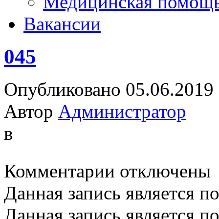
Медицинская помощ
Вакансии
045
Опубликовано 05.06.2019
Автор
Администратор
в
к
Комментарии
отключены
записи
045
Данная запись является п
Данная запись является п