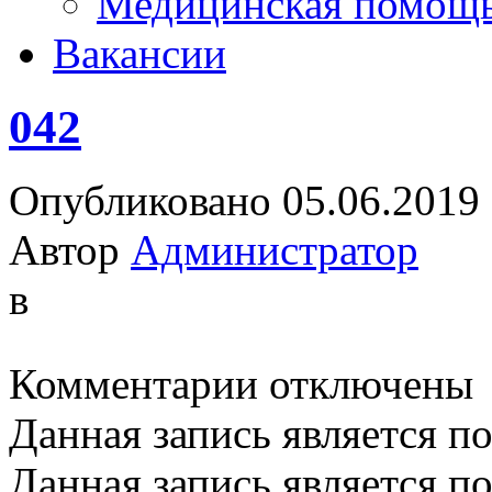
Медицинская помощ
Вакансии
042
Опубликовано 05.06.2019
Автор
Администратор
в
к
Комментарии
отключены
записи
042
Данная запись является п
Данная запись является п