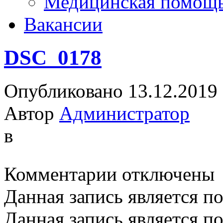
Медицинская помощ
Вакансии
DSC_0178
Опубликовано 13.12.2019
Автор
Администратор
в
к
Комментарии
отключены
записи
DSC_0178
Данная запись является п
Данная запись является п