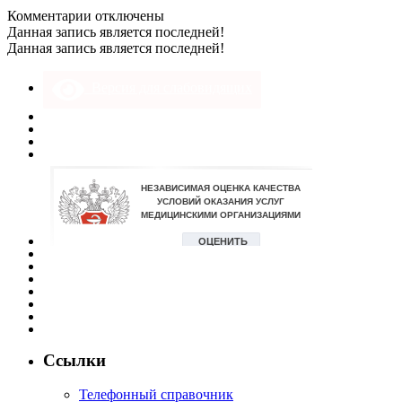
к
Комментарии
отключены
записи
Данная запись является последней!
банер
Данная запись является последней!
вакцинация
Версия для слабовидящих
Ссылки
Телефонный справочник