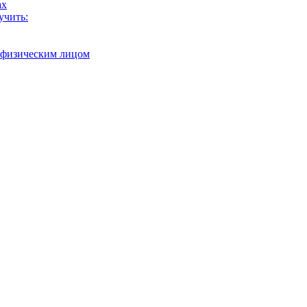
ах
учить:
с физическим лицом