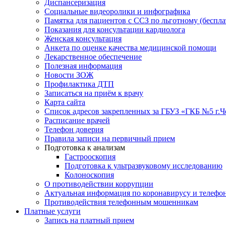
Диспансеризация
Социальные видеоролики и инфографика
Памятка для пациентов с ССЗ по льготному (беспл
Показания для консультации кардиолога
Женская консультация
Анкета по оценке качества медицинской помощи
Лекарственное обеспечение
Полезная информация
Новости ЗОЖ
Профилактика ДТП
Записаться на приём к врачу
Карта сайта
Список адресов закрепленных за ГБУЗ «ГКБ №5 г.
Расписание врачей
Телефон доверия
Правила записи на первичный прием
Подготовка к анализам
Гастрооскопия
Подготовка к ультразвуковому исследованию
Колоноскопия
О противодействии коррупции
Актуальная информация по коронавирусу и телефо
Противодействия телефонным мошенникам
Платные услуги
Запись на платный прием